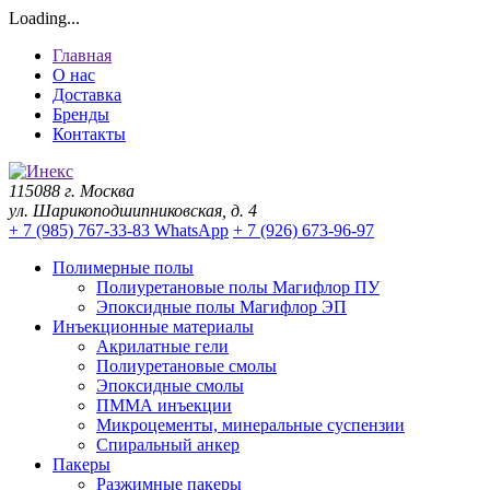
Loading...
Главная
О нас
Доставка
Бренды
Контакты
115088 г. Москва
ул. Шарикоподшипниковская, д. 4
+ 7 (985) 767-33-83 WhatsApp
+ 7 (926) 673-96-97
Полимерные полы
Полиуретановые полы Магифлор ПУ
Эпоксидные полы Магифлор ЭП
Инъекционные материалы
Акрилатные гели
Полиуретановые смолы
Эпоксидные смолы
ПММА инъекции
Микроцементы, минеральные суспензии
Спиральный анкер
Пакеры
Разжимные пакеры