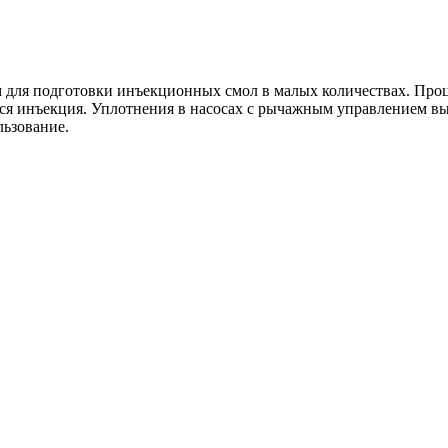
ля подготовки инъекционных смол в малых количествах. Проце
ится инъекция. Уплотнения в насосах с рычажным управлением в
льзование.