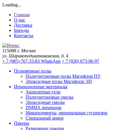
Loading...
Главная
О нас
Доставка
Бренды
Контакты
115088 г. Москва
ул. Шарикоподшипниковская, д. 4
+ 7 (985) 767-33-83 WhatsApp
+ 7 (926) 673-96-97
Полимерные полы
Полиуретановые полы Магифлор ПУ
Эпоксидные полы Магифлор ЭП
Инъекционные материалы
Акрилатные гели
Полиуретановые смолы
Эпоксидные смолы
ПММА инъекции
Микроцементы, минеральные суспензии
Спиральный анкер
Пакеры
Разжимные пакеры