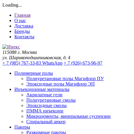
Loading...
Главная
О нас
Доставка
Бренды
Контакты
115088 г. Москва
ул. Шарикоподшипниковская, д. 4
+ 7 (985) 767-33-83 WhatsApp
+ 7 (926) 673-96-97
Полимерные полы
Полиуретановые полы Магифлор ПУ
Эпоксидные полы Магифлор ЭП
Инъекционные материалы
Акрилатные гели
Полиуретановые смолы
Эпоксидные смолы
ПММА инъекции
Микроцементы, минеральные суспензии
Спиральный анкер
Пакеры
Разжимные пакеры