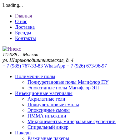
Loading...
Главная
О нас
Доставка
Бренды
Контакты
115088 г. Москва
ул. Шарикоподшипниковская, д. 4
+ 7 (985) 767-33-83 WhatsApp
+ 7 (926) 673-96-97
Полимерные полы
Полиуретановые полы Магифлор ПУ
Эпоксидные полы Магифлор ЭП
Инъекционные материалы
Акрилатные гели
Полиуретановые смолы
Эпоксидные смолы
ПММА инъекции
Микроцементы, минеральные суспензии
Спиральный анкер
Пакеры
Разжимные пакеры