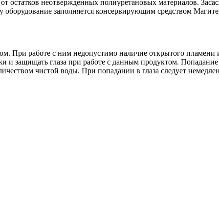
от остатков неотвержденных полиуретановых материалов. Засас
ыку оборудование заполняется консервирующим средством Магит
ом. При работе с ним недопустимо наличие открытого пламени и
и и защищать глаза при работе с данным продуктом. Попадание
ичеством чистой воды. При попадании в глаза следует немедле