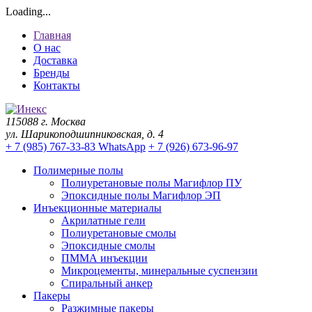
Loading...
Главная
О нас
Доставка
Бренды
Контакты
115088 г. Москва
ул. Шарикоподшипниковская, д. 4
+ 7 (985) 767-33-83 WhatsApp
+ 7 (926) 673-96-97
Полимерные полы
Полиуретановые полы Магифлор ПУ
Эпоксидные полы Магифлор ЭП
Инъекционные материалы
Акрилатные гели
Полиуретановые смолы
Эпоксидные смолы
ПММА инъекции
Микроцементы, минеральные суспензии
Спиральный анкер
Пакеры
Разжимные пакеры