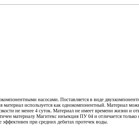
окомпонентными насосами. Поставляется в виде двухкомпонентно
 материал используется как однокомпонентный. Материал можн
зкости не менее 4 суток. Материал не имеет времени жизни и отв
чен материалу Магитекс инъекция ПУ 04 и отличается только ф
е эффективен при средних дебитах протечек воды.