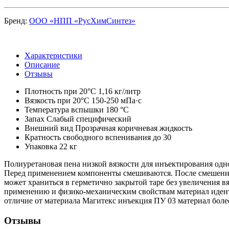
Бренд:
ООО «НПП «РусХимСинтез»
Характеристики
Описание
Отзывы
Плотность при 20°С
1,16 кг/литр
Вязкость при 20°С
150-250 мПа·с
Температура вспышки
180 °С
Запах
Слабый специфический
Внешний вид
Прозрачная коричневая жидкость
Кратность свободного вспенивания
до 30
Упаковка
22 кг
Полиуретановая пена низкой вязкости для инъектирования одн
Перед применением компоненты смешиваются. После смешения
может храниться в герметично закрытой таре без увеличения вя
применению и физико-механическим свойствам материал иденти
отличие от материала Магитекс инъекция ПУ 03 материал боле
Отзывы