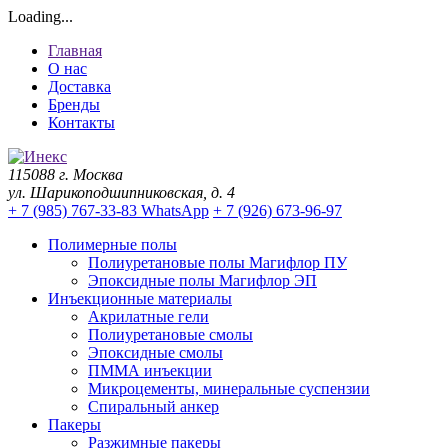
Loading...
Главная
О нас
Доставка
Бренды
Контакты
115088 г. Москва
ул. Шарикоподшипниковская, д. 4
+ 7 (985) 767-33-83 WhatsApp
+ 7 (926) 673-96-97
Полимерные полы
Полиуретановые полы Магифлор ПУ
Эпоксидные полы Магифлор ЭП
Инъекционные материалы
Акрилатные гели
Полиуретановые смолы
Эпоксидные смолы
ПММА инъекции
Микроцементы, минеральные суспензии
Спиральный анкер
Пакеры
Разжимные пакеры