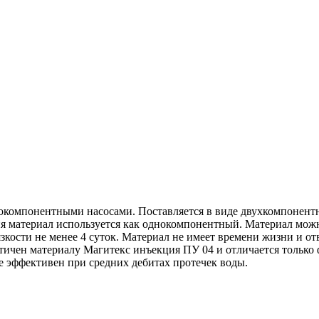
окомпонентными насосами. Поставляется в виде двухкомпонентно
 материал используется как однокомпонентный. Материал можн
зкости не менее 4 суток. Материал не имеет времени жизни и отв
чен материалу Магитекс инъекция ПУ 04 и отличается только ф
е эффективен при средних дебитах протечек воды.