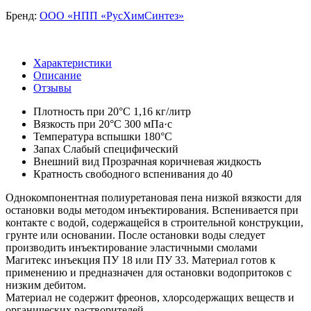
Бренд:
ООО «НПП «РусХимСинтез»
Характеристики
Описание
Отзывы
Плотность при 20°С
1,16 кг/литр
Вязкость при 20°С
300 мПа·с
Температура вспышки
180°С
Запах
Слабый специфический
Внешний вид
Прозрачная коричневая жидкость
Кратность свободного вспенивания
до 40
Однокомпонентная полиуретановая пена низкой вязкости для
остановки воды методом инъектирования. Вспенивается при
контакте с водой, содержащейся в строительной конструкции,
грунте или основании. После остановки воды следует
производить инъектирование эластичными смолами
Магитекс инъекция ПУ 18 или ПУ 33. Материал готов к
применению и предназначен для остановки водопритоков с
низким дебитом.
Материал не содержит фреонов, хлорсодержащих веществ и
органических растворителей.