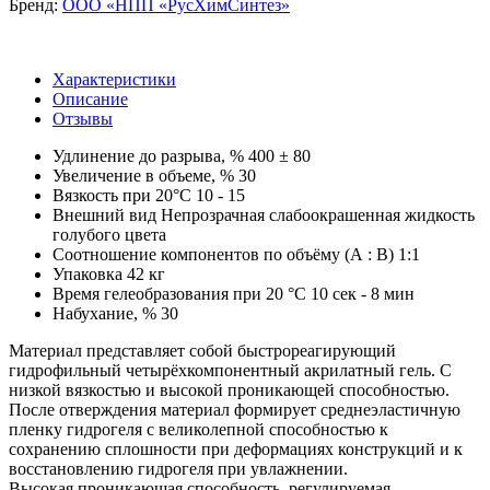
Бренд:
ООО «НПП «РусХимСинтез»
Характеристики
Описание
Отзывы
Удлинение до разрыва, %
400 ± 80
Увеличение в объеме, %
30
Вязкость при 20°С
10 - 15
Внешний вид
Непрозрачная слабоокрашенная жидкость
голубого цвета
Соотношение компонентов по объёму (А : В)
1:1
Упаковка
42 кг
Время гелеобразования при 20 °С
10 сек - 8 мин
Набухание, %
30
Материал представляет собой быстрореагирующий
гидрофильный четырёхкомпонентный акрилатный гель. С
низкой вязкостью и высокой проникающей способностью.
После отверждения материал формирует среднеэластичную
пленку гидрогеля с великолепной способностью к
сохранению сплошности при деформациях конструкций и к
восстановлению гидрогеля при увлажнении.
Высокая проникающая способность, регулируемая