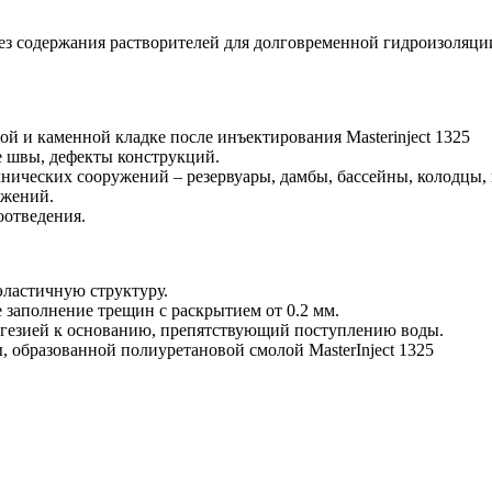
ез содержания растворителей для долговременной гидроизоляци
й и каменной кладке после инъектирования Masterinject 1325
 швы, дефекты конструкций.
ических сооружений – резервуары, дамбы, бассейны, колодцы, 
ужений.
оотведения.
ластичную структуру.
 заполнение трещин с раскрытием от 0.2 мм.
дгезией к основанию, препятствующий поступлению воды.
 образованной полиуретановой смолой MasterInject 1325