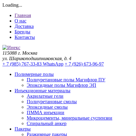
Loading...
Главная
О нас
Доставка
Бренды
Контакты
115088 г. Москва
ул. Шарикоподшипниковская, д. 4
+ 7 (985) 767-33-83 WhatsApp
+ 7 (926) 673-96-97
Полимерные полы
Полиуретановые полы Магифлор ПУ
Эпоксидные полы Магифлор ЭП
Инъекционные материалы
Акрилатные гели
Полиуретановые смолы
Эпоксидные смолы
ПММА инъекции
Микроцементы, минеральные суспензии
Спиральный анкер
Пакеры
Разжимные пакеры