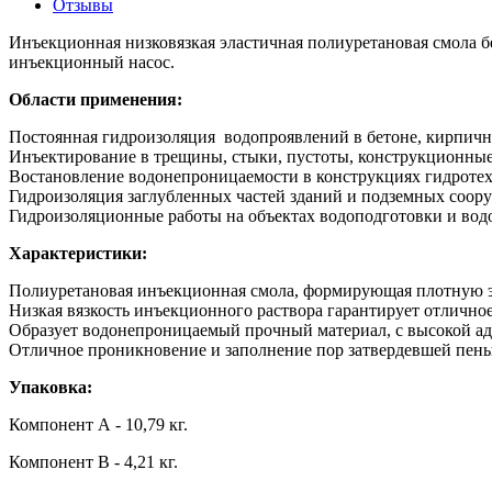
Отзывы
Инъекционная низковязкая эластичная полиуретановая смола б
инъекционный насос.
Области применения:
Постоянная гидроизоляция водопроявлений в бетоне, кирпично
Инъектирование в трещины, стыки, пустоты, конструкционные
Востановление водонепроницаемости в конструкциях гидротехн
Гидроизоляция заглубленных частей зданий и подземных соор
Гидроизоляционные работы на объектах водоподготовки и вод
Характеристики:
Полиуретановая инъекционная смола, формирующая плотную э
Низкая вязкость инъекционного раствора гарантирует отличное
Образует водонепроницаемый прочный материал, с высокой а
Отличное проникновение и заполнение пор затвердевшей пены,
Упаковка:
Компонент А - 10,79 кг.
Компонент В - 4,21 кг.