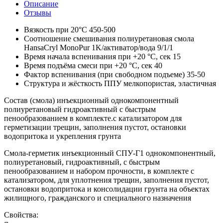
Описание
Отзывы
Вязкость при 20°С
450-500
Соотношение смешивания полиуретановая смола
HansaCryl MonoPur 1K/активатор/вода
9/1/1
Время начала вспенивания при +20 °С, сек
15
Время подъёма смеси при +20 °С, сек
40
Фактор вспенивания (при свободном подъеме)
35-50
Структура и жёсткость ППУ
мелкопористая, эластичная
Состав (смола) инъекционный однокомпонентный
полиуретановый гидроактивный с быстрым
пенообразованием в комплекте.с катализатором для
герметизации трещин, заполнения пустот, остановки
водопритока и укрепления грунта
Смола-герметик инъекционный СПУ-Г1 однокомпонентный,
полиуретановый, гидроактивный, с быстрым
пенообразованием и набором прочности, в комплекте с
катализатором, для уплотнения трещин, заполнения пустот,
остановки водопритока и консолидации грунта на объектах
жилищного, гражданского и специального назначения
Свойства: