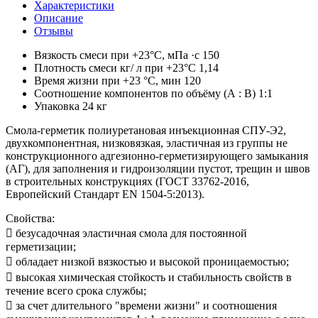
Характеристики
Описание
Отзывы
Вязкость смеси при +23°C, мПа ·с
150
Плотность смеси кг/ л при +23°C
1,14
Время жизни при +23 °С, мин
120
Соотношение компонентов по объёму (А : В)
1:1
Упаковка
24 кг
Смола-герметик полиуретановая инъекционная СПУ-Э2,
двухкомпонентная, низковязкая, эластичная из группы не
конструкционного адгезионно-герметизирующего замыкания
(АГ), для заполнения и гидроизоляции пустот, трещин и швов
в строительных конструкциях (ГОСТ 33762-2016,
Европейский Стандарт EN 1504-5:2013).
Свойства:
 безусадочная эластичная смола для постоянной
герметизации;
 обладает низкой вязкостью и высокой проницаемостью;
 высокая химическая стойкость и стабильность свойств в
течение всего срока службы;
 за счет длительного "времени жизни" и соотношения